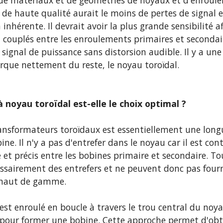
 de matériaux et de géométries de noyaux et d'enroule
de haute qualité aurait le moins de pertes de signal et
inhérente. Il devrait avoir la plus grande sensibilité af
couplés entre les enroulements primaires et secondaire
 signal de puissance sans distorsion audible. Il y a une
que nettement du reste, le noyau toroïdal.
 noyau toroïdal est-elle le choix optimal ?
ransformateurs toroïdaux est essentiellement une lon
. Il n'y a pas d'entrefer dans le noyau car il est cont
 et précis entre les bobines primaire et secondaire. To
ssairement des entrefers et ne peuvent donc pas fourn
o haut de gamme.
e est enroulé en boucle à travers le trou central du no
c. pour former une bobine. Cette approche permet d'obte